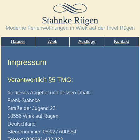
Stahnke Rügen
Moderne Ferienwohnungen
in Wiek auf der Insel Rügen
Häuser
Wiek
Ausflüge
Kontakt
Impressum
Verantwortlich
§5 TMG:
für dieses Angebot und dessen Inhalt:
Frenk Stahnke
Straße der Jugend 23
18556 Wiek auf Rügen
Deutschland
Steuernummer: 083/277/00554
Telefon:
038391-432 323